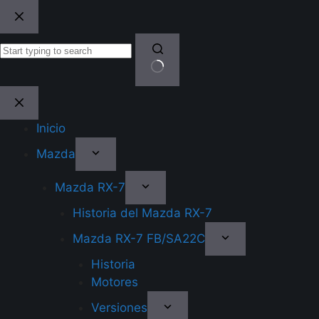
Skip
to
content
No
results
Inicio
Mazda
Mazda RX-7
Historia del Mazda RX-7
Mazda RX-7 FB/SA22C
Historia
Motores
Versiones