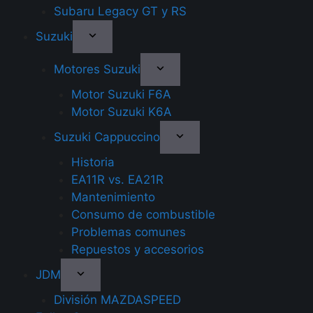
Subaru Legacy GT y RS
Suzuki
Motores Suzuki
Motor Suzuki F6A
Motor Suzuki K6A
Suzuki Cappuccino
Historia
EA11R vs. EA21R
Mantenimiento
Consumo de combustible
Problemas comunes
Repuestos y accesorios
JDM
División MAZDASPEED