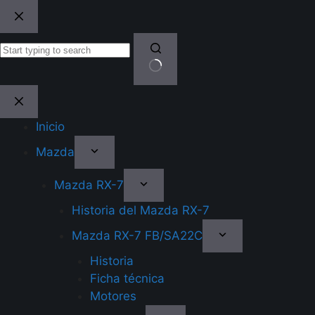
Skip
to
content
No
results
Inicio
Mazda
Mazda RX-7
Historia del Mazda RX-7
Mazda RX-7 FB/SA22C
Historia
Ficha técnica
Motores