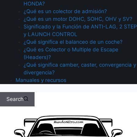
HONDA?
¿Qué es un colector de admisión?
¿Qué es un motor DOHC, SOHC, OHV y SV?
Significado y la Función de ANTI-LAG, 2 STEP
y LAUNCH CONTROL
¿Qué significa el balanceo de un coche?
¿Qué es Colector o Multiple de Escape
(Headers)?
¿Qué significa camber, caster, convergencia y
divergencia?
Manuales y recursos
Search