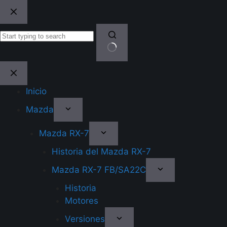
Skip
to
content
No
results
Inicio
Mazda
Mazda RX-7
Historia del Mazda RX-7
Mazda RX-7 FB/SA22C
Historia
Motores
Versiones