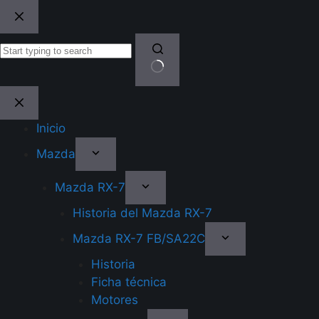
Skip
to
content
No
results
Inicio
Mazda
Mazda RX-7
Historia del Mazda RX-7
Mazda RX-7 FB/SA22C
Historia
Ficha técnica
Motores