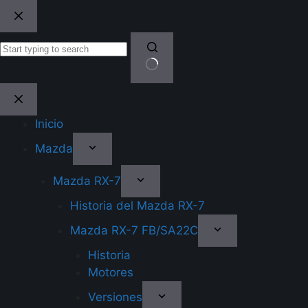
Skip
to
content
No
results
Inicio
Mazda
Mazda RX-7
Historia del Mazda RX-7
Mazda RX-7 FB/SA22C
Historia
Motores
Versiones