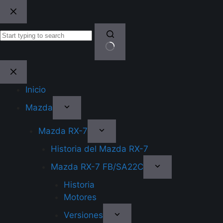
Skip
to
content
No
results
Inicio
Mazda
Mazda RX-7
Historia del Mazda RX-7
Mazda RX-7 FB/SA22C
Historia
Motores
Versiones