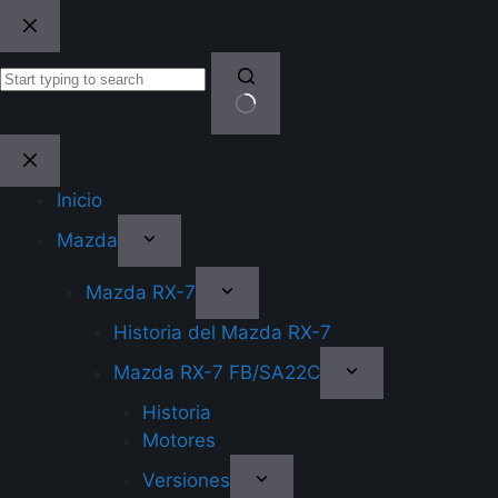
Skip
to
content
No
results
Inicio
Mazda
Mazda RX-7
Historia del Mazda RX-7
Mazda RX-7 FB/SA22C
Historia
Motores
Versiones