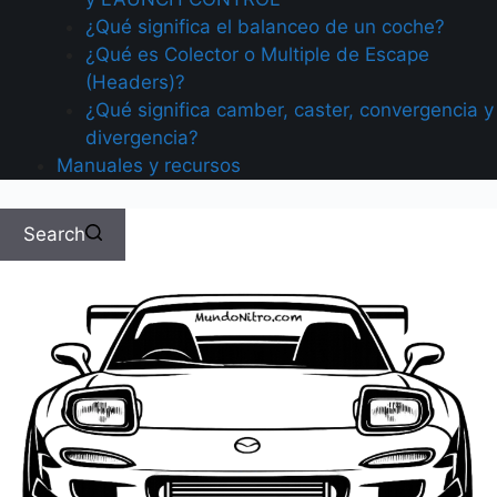
¿Qué significa el balanceo de un coche?
¿Qué es Colector o Multiple de Escape
(Headers)?
¿Qué significa camber, caster, convergencia y
divergencia?
Manuales y recursos
Search